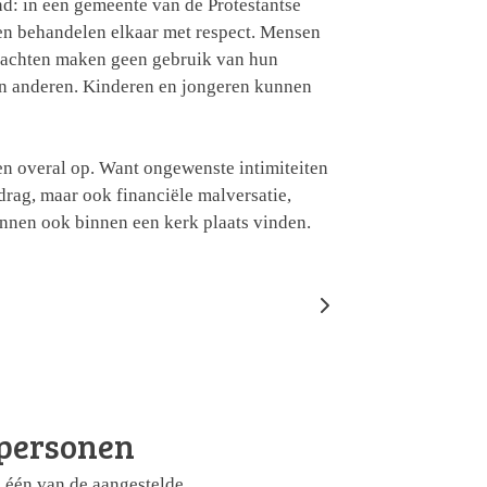
nd: in een gemeente van de Protestantse
den behandelen elkaar met respect. Mensen
rachten maken geen gebruik van hun
an anderen. Kinderen en jongeren kunnen
d en overal op. Want ongewenste intimiteiten
rag, maar ook financiële malversatie,
unnen ook binnen een kerk plaats vinden.
personen
 één van de aangestelde