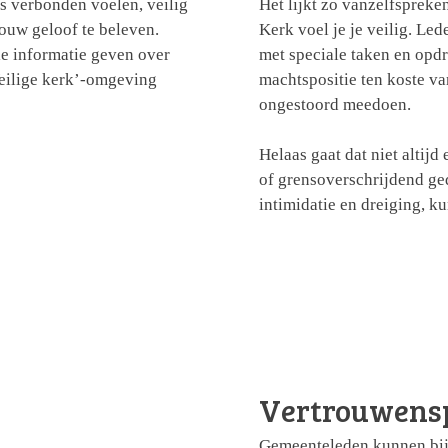
s verbonden voelen, veilig
Het lijkt zo vanzelfspreke
jouw geloof te beleven.
Kerk voel je je veilig. Le
ie informatie geven over
met speciale taken en opd
Veilige kerk’-omgeving
machtspositie ten koste v
ongestoord meedoen.
Helaas gaat dat niet altij
of grensoverschrijdend ged
intimidatie en dreiging, k
Vertrouwens
Gemeenteleden kunnen bij