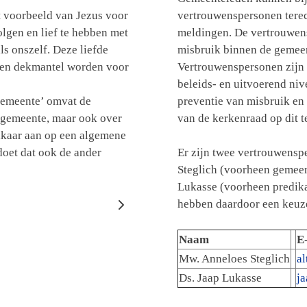
t voorbeeld van Jezus voor
vertrouwenspersonen tere
lgen en lief te hebben met
meldingen. De vertrouwen
ls onszelf. Deze liefde
misbruik binnen de gemeen
een dekmantel worden voor
Vertrouwenspersonen zijn 
beleids- en uitvoerend ni
 gemeente’ omvat de
preventie van misbruik en 
 gemeente, maar ook over
van de kerkenraad op dit te
lkaar aan op een algemene
 doet dat ook de ander
Er zijn twee vertrouwens
Steglich (voorheen gemeen
Lukasse (voorheen predik
hebben daardoor een keuze
Naam
E
Mw. Anneloes Steglich
a
Ds. Jaap Lukasse
j