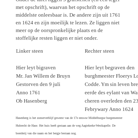
met opschrift), waarvan het opschrift op de
middelste onleesbaar is. De andere zijn uit 1761
en 1624 en zijn moeilijk te lezen. Ze liggen niet
meer op de oorspronkelijke plaats en de
stoffelijke resten liggen er niet onder.
Linker steen
Rechter steen
Hier leyt bigraven
Hier leyt begraven den
Mr. Jan Willem de Bruyn
burghmeester Floerys L
Gestorven den 9 juli
Codde. Ym sin leven br
Anno 1761
eerde des eylant van Wa
Ob Hasenberg
cheren overleden den 2
Febrywary Anno 1624
Hasenberg is het zomerverblijf geweest van de 17e eeuwse Middelburgse burgemeester
Hubrecht de Hase. Het huis heeft gestaan aan de weg Aagtekerke-Westkapelle. De
boerderij van die naam en het bergje bestaan nog.