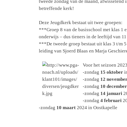
tweede zondag van de maand, afwisselend i
betreffende kerk!
Deze Jeugdkerk bestaat uit twee groepen:
***Groep 8 van de basisschool met klas 1 e
onderwijs – dus tieners in de leeftijd van 
***De tweede groep bestaat uit klas 3 t/m 5 
leiding van Sjoerd Blaas en Marja Geschier
Voor het seizoen 202
-zondag
15 oktober
i
-zondag
12 novembe
-zondag
10 december
-zondag
14 januari
20
-zondag
4 februari
20
-zondag
10 maart
2024 in Oostkapelle