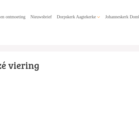
 en ontmoeting
Nieuwsbrief
Dorpskerk Aagtekerke
Johanneskerk Dom
zé viering