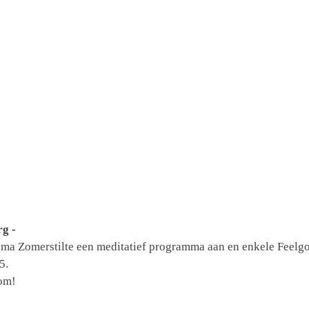
g -
thema Zomerstilte een meditatief programma aan en enkele Feel
5.
kom!