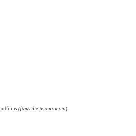
goodfilms
(films die je ontroeren
).